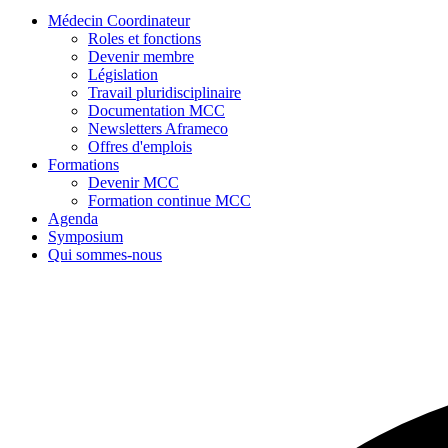
Médecin Coordinateur
Roles et fonctions
Devenir membre
Législation
Travail pluridisciplinaire
Documentation MCC
Newsletters Aframeco
Offres d'emplois
Formations
Devenir MCC
Formation continue MCC
Agenda
Symposium
Qui sommes-nous