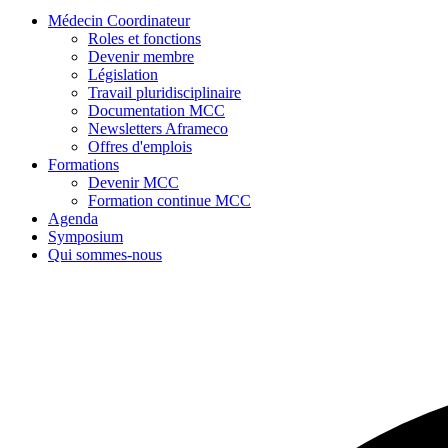
Médecin Coordinateur
Roles et fonctions
Devenir membre
Législation
Travail pluridisciplinaire
Documentation MCC
Newsletters Aframeco
Offres d'emplois
Formations
Devenir MCC
Formation continue MCC
Agenda
Symposium
Qui sommes-nous