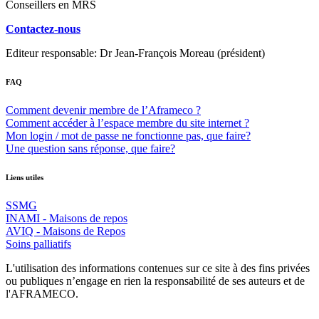
Conseillers en MRS
Contactez-nous
Editeur responsable: Dr Jean-François Moreau (président)
FAQ
Comment devenir membre de l’Aframeco ?
Comment accéder à l’espace membre du site internet ?
Mon login / mot de passe ne fonctionne pas, que faire?
Une question sans réponse, que faire?
Liens utiles
SSMG
INAMI - Maisons de repos
AVIQ - Maisons de Repos
Soins palliatifs
L'utilisation des informations contenues sur ce site à des fins privées
ou publiques n’engage en rien la responsabilité de ses auteurs et de
l'AFRAMECO.