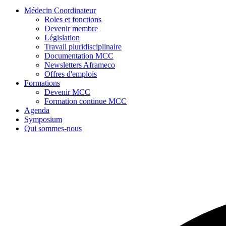
Médecin Coordinateur
Roles et fonctions
Devenir membre
Législation
Travail pluridisciplinaire
Documentation MCC
Newsletters Aframeco
Offres d'emplois
Formations
Devenir MCC
Formation continue MCC
Agenda
Symposium
Qui sommes-nous