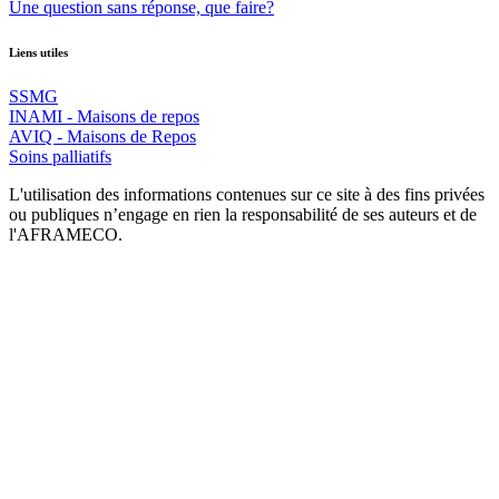
Une question sans réponse, que faire?
Liens utiles
SSMG
INAMI - Maisons de repos
AVIQ - Maisons de Repos
Soins palliatifs
L'utilisation des informations contenues sur ce site à des fins privées
ou publiques n’engage en rien la responsabilité de ses auteurs et de
l'AFRAMECO.