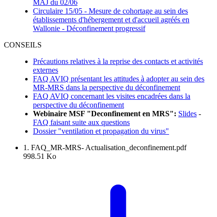
MAJ du 02/06
Circulaire 15/05 - Mesure de cohortage au sein des
établissements d'hébergement et d'accueil agréés en
Wallonie - Déconfinement progressif
CONSEILS
Précautions relatives à la reprise des contacts et activités
externes
FAQ AVIQ présentant les attitudes à adopter au sein des
MR-MRS dans la perspective du déconfinement
FAQ AVIQ concernant les visites encadrées dans la
perspective du déconfinement
Webinaire MSF "Deconfinement en MRS":
Slides
-
FAQ faisant suite aux questions
Dossier "ventilation et propagation du virus"
1. FAQ_MR-MRS- Actualisation_deconfinement.pdf
998.51 Ko