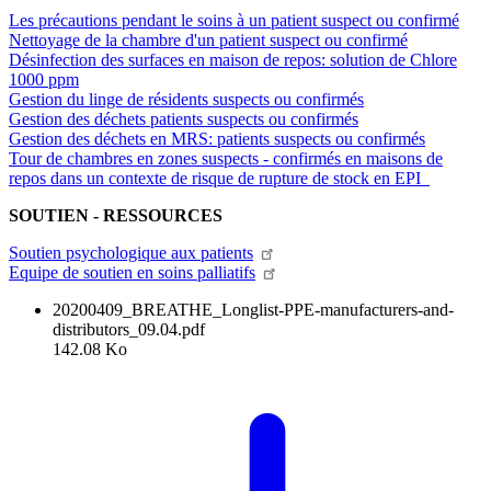
Les précautions pendant le soins à un patient suspect ou confirmé
Nettoyage de la chambre d'un patient suspect ou confirmé
Désinfection des surfaces en maison de repos: solution de Chlore
1000 ppm
Gestion du linge de résidents suspects ou confirmés
Gestion des déchets patients suspects ou confirmés
Gestion des déchets en MRS: patients suspects ou confirmés
Tour de chambres en zones suspects - confirmés en maisons de
repos dans un contexte de risque de rupture de stock en EPI
SOUTIEN - RESSOURCES
Soutien psychologique aux
patients
Equipe de soutien en soins
palliatifs
20200409_BREATHE_Longlist-PPE-manufacturers-and-
distributors_09.04.pdf
142.08 Ko