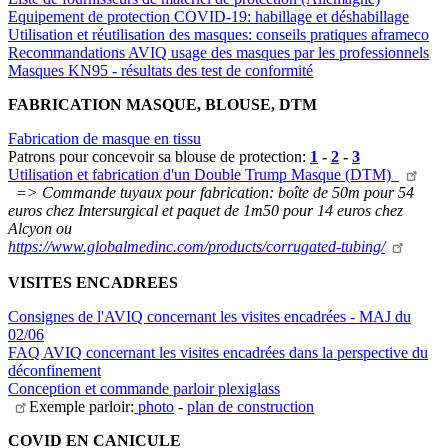
Equipement de protection COVID-19: habillage et déshabillage
Utilisation et réutilisation des masques: conseils pratiques aframeco
Recommandations AVIQ usage des masques par les professionnels
Masques KN95 - résultats des test de conformité
FABRICATION MASQUE, BLOUSE, DTM
Fabrication de masque en tissu
Patrons pour concevoir sa blouse de protection:
1
-
2
-
3
Utilisation et fabrication d'un Double Trump Masque
(DTM)
=> Commande tuyaux pour fabrication: boîte de 50m pour 54
euros chez Intersurgical et paquet de 1m50 pour 14 euros chez
Alcyon ou
https://www.globalmedinc.com/products/corrugated-tubing/
VISITES ENCADREES
Consignes de l'AVIQ concernant les visites encadrées - MAJ du
02/06
FAQ AVIQ concernant les visites encadrées dans la perspective du
déconfinement
Conception et commande parloir plexiglass
Exemple parloir:
photo
-
plan de construction
COVID EN CANICULE