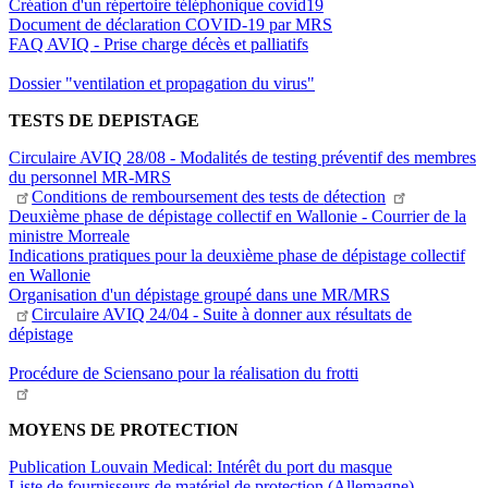
Création d'un répertoire téléphonique covid19
Document de déclaration COVID-19 par MRS
FAQ AVIQ - Prise charge décès et palliatifs
Dossier "ventilation et propagation du virus"
TESTS DE DEPISTAGE
Circulaire AVIQ 28/08 - Modalités de testing préventif des membres
du personnel MR-MRS
Conditions de remboursement des tests de
détection
Deuxième phase de dépistage collectif en Wallonie - Courrier de la
ministre Morreale
Indications pratiques pour la deuxième phase de dépistage collectif
en Wallonie
Organisation d'un dépistage groupé dans une MR/MRS
Circulaire AVIQ 24/04 - Suite à donner aux résultats de
dépistage
Procédure de Sciensano pour la réalisation du frotti
MOYENS DE PROTECTION
Publication Louvain Medical: Intérêt du port du masque
Liste de fournisseurs de matériel de protection (Allemagne)